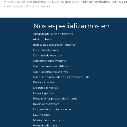
materiales se han obtenido de fuentes que se consideran confiables, pero su pr
basadas en dicha información.
Nos especializamos en
Abogados italianos en Panamá
Abrir un banco
Bufete de abogados en Panamá
Consulta telefónica
Contratos de todo tipo
Criptomonedas y Wallets
Cuentas bancarias offshore
Cuentas bancarias onshore
Cuentas en monederos electrónicos o EMI
Deslocalización
Disputas bancarias
Escapología fiscal
Fundaciones privadas de Panamá
Inversiones offshore
Litigios sobre criptomonedas
LLC inglesas
Mediación en conflictos
Nómadas digitales