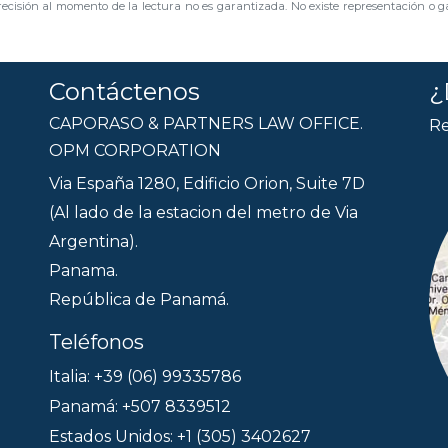
ecisión al momento de la lectura no es garantizada. No existe representación o ga
Contáctenos
¿
CAPORASO & PARTNERS LAW OFFICE.
Re
OPM CORPORATION
Via España 1280, Edificio Orion, Suite 7D
(Al lado de la estacion del metro de Via
Argentina).
Panama.
República de Panamá.
Teléfonos
Italia: +39 (06) 99335786
Panamá: +507 8339512
Estados Unidos: +1 (305) 3402627