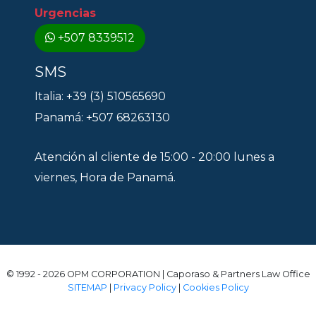
Urgencias
+507 8339512
SMS
Italia: +39 (3) 510565690
Panamá: +507 68263130
Atención al cliente de 15:00 - 20:00 lunes a
viernes, Hora de Panamá.
© 1992 - 2026 OPM CORPORATION | Caporaso & Partners Law Office
SITEMAP
|
Privacy Policy
|
Cookies Policy