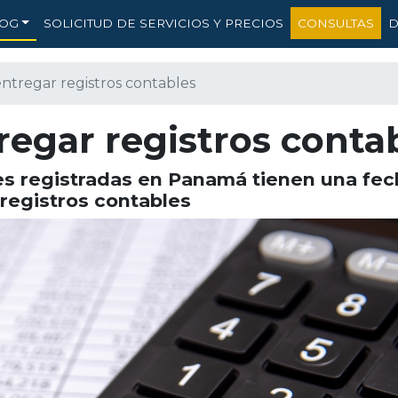
OG
SOLICITUD DE SERVICIOS Y PRECIOS
CONSULTAS
D
ntregar registros contables
egar registros conta
s registradas en Panamá tienen una fech
 registros contables