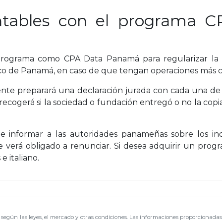
ontables con el programa 
n programa como CPA Data Panamá para regularizar la 
ico de Panamá, en caso de que tengan operaciones más 
ente preparará una declaración jurada con cada una de 
ogerá si la sociedad o fundación entregó o no la copia 
de informar a las autoridades panameñas sobre los in
e verá obligado a renunciar. Si desea adquirir un progr
e italiano.
s según las leyes, el mercado y otras condiciones. Las informaciones proporcionadas 