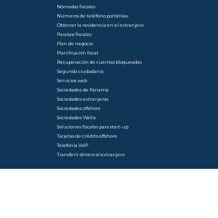
Nómadas fiscales
Números de teléfono portátiles
Obtener la residencia en el extranjero
Paraísos fiscales
Plan de negocio
Planificación fiscal
Recuperación de cuentas bloqueadas
Segunda ciudadanía
Servicios web
Sociedades de Panamá
Sociedades extranjeras
Sociedades offshore
Sociedades Wallis
Soluciones fiscales para start-up
Tarjetas de crédito offshore
Telefonía VoIP
Transferir dinero al extranjero