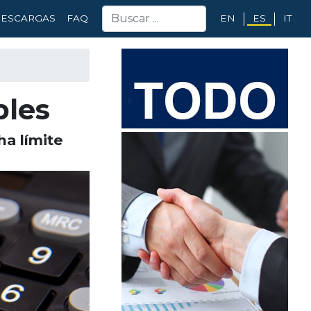
EN
ES
IT
ESCARGAS
FAQ
bles
a límite