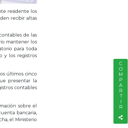
te residente los
en recibir altas
contables de las
ario mantener los
atorio para toda
 y los registros
COMPARTIR
S
los últimos cinco
ue presentar la
gistros contables
rmación sobre el
cuenta bancaria,
ha, el Ministerio