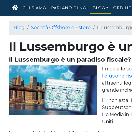
HOME
CHI SIAMO
PARLANO DI NOI
BLOG
ORDINE 
Blog
Società Offshore e Estere
Il Lussemburgo
Il Lussemburgo è un
Il Lussemburgo è un paradiso fiscale?
I media lo s
l’elusione fi
attraenti le
grande inchi
L’ inchiesta
Suddeutsch
IrpiMedia in 
Uniti.