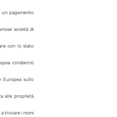
rno un pagamento
amose società di
are con lo stato
Europea condannò
e Europea sullo
a alle proprietà
 a trovare i nomi