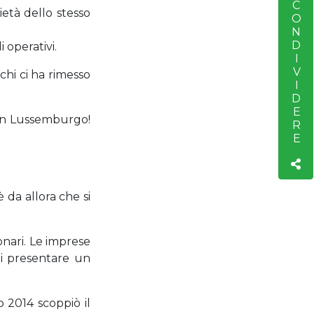
CONDIVIDERE
S
età dello stesso
 operativi.
chi ci ha rimesso
 in Lussemburgo!
 da allora che si
onari. Le imprese
di presentare un
o 2014 scoppiò il