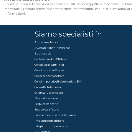
I punti di vista e le opinioni espresse dal sito sono soggette a modifiche in bas
materiale (i) è stato ottenuto da fonti ritenute attendibili, ma la sua attualitá 
informazioni.
Siamo specialisti in
Aprire una banca
Avvocati italiani a Panama
Business plan
Carte di credito Offshore
Contratti di tutti i tipi
Conti bancari offshore
Conti bancari onshore
Conti in portafogli elettronici o EMI
Consulta telefonica
Criptovalute e wallet
Delocalizzazione
Dispute bancarie
Escapologia fiscale
Fondazioni private di Panama
Investimenti offshore
Litigi con criptomonete
LLC inglesi