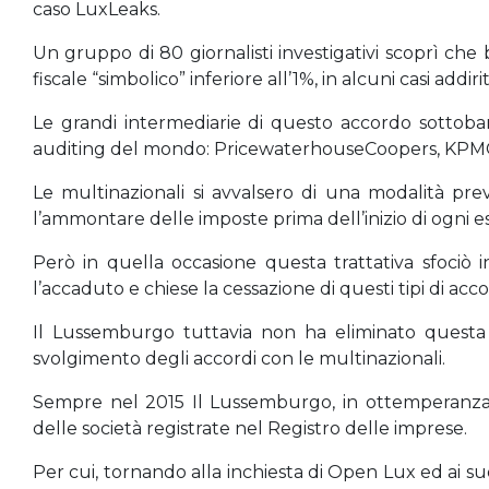
caso LuxLeaks.
Un gruppo di 80 giornalisti investigativi scoprì c
fiscale “simbolico” inferiore all’1%, in alcuni casi addir
Le grandi intermediarie di questo accordo sottoba
auditing del mondo: PricewaterhouseCoopers, KPMG,
Le multinazionali si avvalsero di una modalità pr
l’ammontare delle imposte prima dell’inizio di ogni es
Però in quella occasione questa trattativa sfoci
l’accaduto e chiese la cessazione di questi tipi di acco
Il Lussemburgo tuttavia non ha eliminato questa
svolgimento degli accordi con le multinazionali.
Sempre nel 2015 Il Lussemburgo, in ottemperanza a
delle società registrate nel Registro delle imprese.
Per cui, tornando alla inchiesta di Open Lux ed ai suo