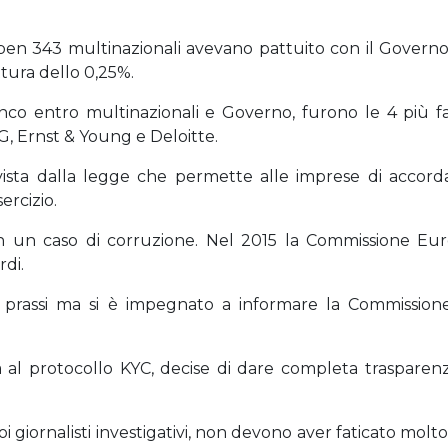
he ben 343 multinazionali avevano pattuito con il Gove
ittura dello 0,25%.
nco entro multinazionali e Governo, furono le 4 più f
 Ernst & Young e Deloitte.
evista dalla legge che permette alle imprese di accord
ercizio.
ò in un caso di corruzione. Nel 2015 la Commissione 
rdi.
 prassi ma si è impegnato a informare la Commission
l protocollo KYC, decise di dare completa trasparenz
i giornalisti investigativi, non devono aver faticato molto