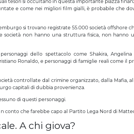
ali tesori si occultano in questa importante piazza finanzi
puntate e come nei migliori film gialli, è probabile che 
emburgo si trovano registrate 55.000 società offshore c
te società non hanno una struttura fisica, non hanno u
i personaggi dello spettacolo come Shakira, Angelina J
tiano Ronaldo, e personaggi di famiglie reali come il pr
età controllate dal crimine organizzato, dalla Mafia, a
rgo capitali di dubbia provenienza.
essuno di questi personaggi.
n conto che farebbe capo al Partito Lega Nord di Matteo 
le. A chi giova?