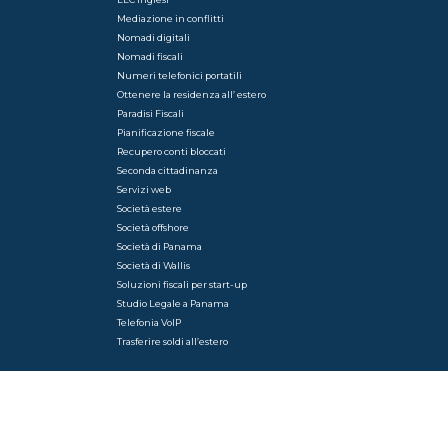
Mediazione in conflitti
Nomadi digitali
Nomadi fiscali
Numeri telefonici portatili
Ottenere la residenza all’ estero
Paradisi Fiscali
Pianificazione fiscale
Recupero conti bloccati
Seconda cittadinanza
Servizi web
Società estere
Società offshore
Società di Panama
Società di Wallis
Soluzioni fiscali per start-up
Studio Legale a Panama
Telefonia VoIP
Trasferire soldi all’estero