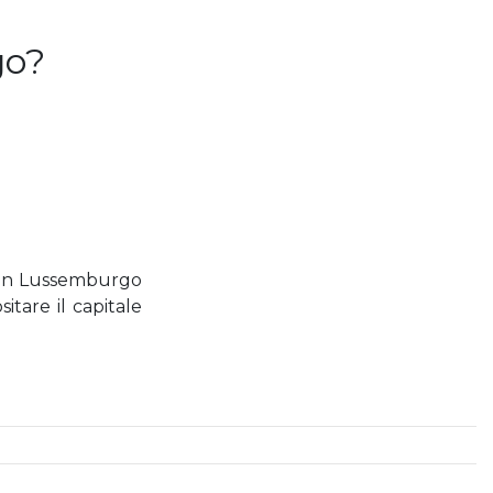
go?
 in Lussemburgo
tare il capitale