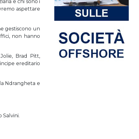
aria e chi sono i
dovremo aspettare
he gestiscono un
ffici, non hanno
olie, Brad Pitt,
incipe ereditario
lla Ndrangheta e
Salvini.