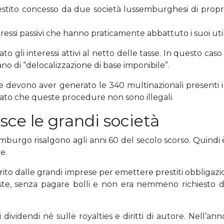
restito concesso da due società lussemburghesi di propri
ssi passivi che hanno praticamente abbattuto i suoi utili
gli interessi attivi al netto delle tasse. In questo caso 
lano di “delocalizzazione di base imponibile”.
che devono aver generato le 340 multinazionali presenti
ato che queste procedure non sono illegali.
sce le grandi società
mburgo risalgono agli anni 60 del secolo scorso. Quindi è
e.
rito dalle grandi imprese per emettere prestiti obbligazi
ste, senza pagare bolli e non era nemmeno richiesto 
 dividendi né sulle royalties e diritti di autore. Nell’ann