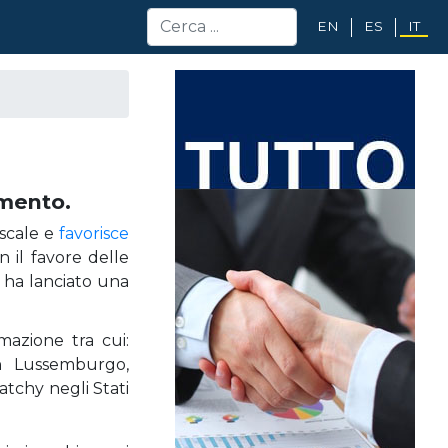
EN
ES
IT
omento.
iscale e
favorisce
n il favore delle
e ha lanciato una
rmazione tra cui:
n Lussemburgo,
latchy negli Stati