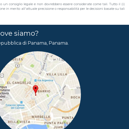
no un consiglio legale e non dovrebbero essere considerate come tali. Tutto il (i)
e in merito all'attuale precisione o responsabilità per le decisioni basate su tali
ove siamo?
pubblica di Panama, Panama.