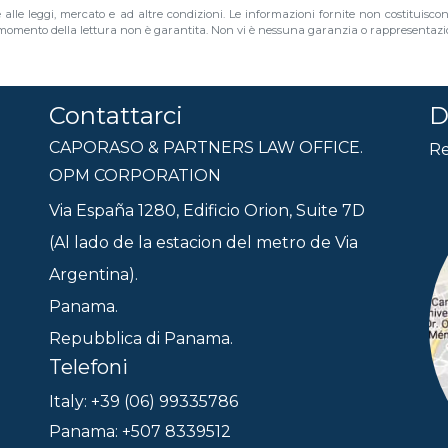
e alle leggi, mercato e ad altre condizioni. Le informazioni fornite non costituisco
al momento della lettura non è garantita. Non vi è nessuna garanzia o rappresentazion
Contattarci
D
CAPORASO & PARTNERS LAW OFFICE.
Re
OPM CORPORATION
Via España 1280, Edificio Orion, Suite 7D
(Al lado de la estacion del metro de Via
Argentina).
Panama.
Repubblica di Panama.
Telefoni
Italy: +39 (06) 99335786
Panama: +507 8339512