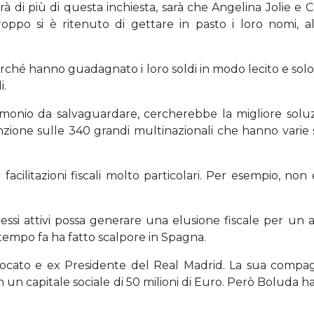
rà di più di questa inchiesta, sarà che Angelina Jolie e 
po si è ritenuto di gettare in pasto i loro nomi, al 
rché hanno guadagnato i loro soldi in modo lecito e sol
i.
onio da salvaguardare, cercherebbe la migliore soluz
one sulle 340 grandi multinazionali che hanno varie soc
acilitazioni fiscali molto particolari. Per esempio, non 
essi attivi possa generare una elusione fiscale per un 
empo fa ha fatto scalpore in Spagna.
vvocato e ex Presidente del Real Madrid. La sua compa
 un capitale sociale di 50 milioni di Euro. Però Boluda h