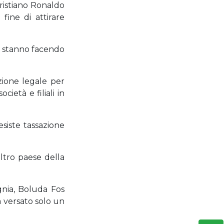
Cristiano Ronaldo
fine di attirare
o stanno facendo
ione legale per
ietà e filiali in
esiste tassazione
altro paese della
gnia, Boluda Fos
a versato solo un