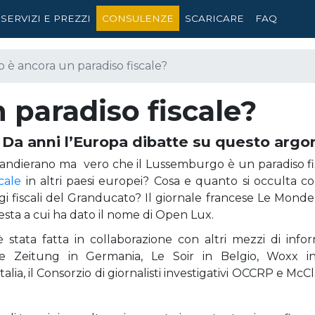
SERVIZI E PREZZI
CONSULENZE
SCARICARE
FAQ
 è ancora un paradiso fiscale?
 paradiso fiscale?
 Da anni l’Europa dibatte su questo arg
bandierano ma vero che il Lussemburgo è un paradiso f
scale
in altri paesi europei? Cosa e quanto si occulta co
ggi fiscali del Granducato? Il giornale francese Le Mond
esta a cui ha dato il nome di Open Lux.
 è stata fatta in collaborazione con altri mezzi di info
e Zeitung in Germania, Le Soir in Belgio, Woxx i
Italia, il Consorzio di giornalisti investigativi OCCRP e McC