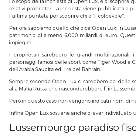
Lo scopo della inchiesta di Open Lux, è di scoprire qu
relativi proprietari.La inchiesta viene pubblicata a 
l’ultima puntata per scoprire chi è “il colpevole”.
Per ora sappiamo quello che dice Open Lux: in Luss
patrimonio di almeno 6.000 miliardi di euro. Ques
impiegati.
I proprietari sarebbero le grandi multinazionali, 
personaggi famosi delle sport come Tiger Wood e Cris
dell’Arabia Saudita ed il re del Bahrain.
Sempre secondo Open Lux ci sarebbero poi delle soci
alla Mafia Russa che nasconderebbero lì in Lussembu
Però in questo caso non vengono indicati i nomi di n
Infine Open Lux sostiene anche di aver individuato u
Lussemburgo paradiso fisca