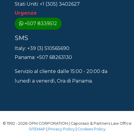
Stati Uniti: +1 (305) 3402627
Urgenze
+507 8339512
SMS
Italy: +39 (3) 510565690
Panama: +507 68263130
Servizio al cliente dalle 15:00 - 20:00 da
lunedì a venerdì, Ora di Panama.
© 1992 - 2026 OPM CORPORATION | Caporaso & Partners Law Office
SITEMAP
|
Privacy Policy
|
Cookies Policy