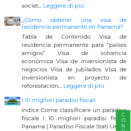
societ…
Leggere di piú
¿Cómo obtener una visa de
residencia permanente en Panamá?
Tabla de Contenido Visa de
residencia permanente para “países
amigos” Visa de solvencia
económica Visa de inversionista de
negocios Visa de jubilados Visa de
inversionista en proyecto de
reforestación…
Leggere di piú
I 10 migliori paradisi fiscali
Indice Come classificare un paradiso
S
fiscale I 10 migliori paradisi fiscali
Panama | Paradiso Fiscale Stati Uniti |